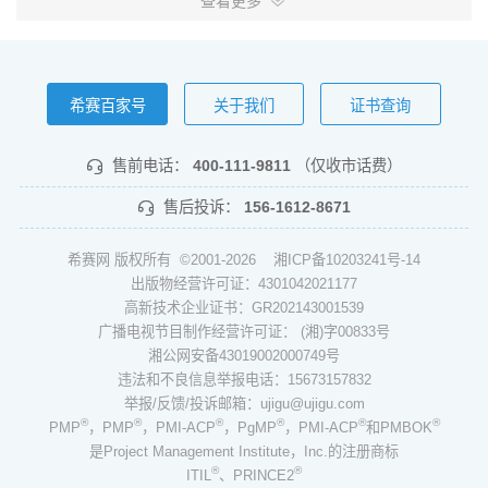
查看更多
希赛百家号
关于我们
证书查询
售前电话：
400-111-9811
（仅收市话费）
售后投诉：
156-1612-8671
希赛网 版权所有 ©2001-2026
湘ICP备10203241号-14
出版物经营许可证：4301042021177
高新技术企业证书：GR202143001539
广播电视节目制作经营许可证： (湘)字00833号
湘公网安备43019002000749号
违法和不良信息举报电话：15673157832
举报/反馈/投诉邮箱：ujigu@ujigu.com
®
®
®
®
®
®
PMP
，PMP
，PMI-ACP
，PgMP
，PMI-ACP
和PMBOK
是Project Management Institute，Inc.的注册商标
®
®
ITIL
、PRINCE2