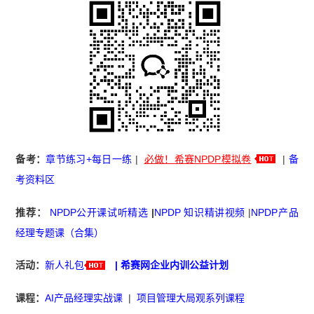
备考：
章节练习+每日一练
|
必做！希赛NPDP模拟卷
|
备
考资料区
推荐：
NPDP公开课试听精选
|
NPDP 知识精讲视频
|
NPDP产品
经理专题课（合集）
活动：
新人礼包
|
希赛网企业内训公益计划
课程：
AI产品经理实战课
|
项目管理大局观系列课程