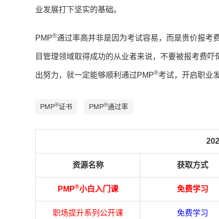
业发展打下坚实的基础。
®
PMP
通过率高并非是因为考试容易，而是贵价报考
目管理领域取得成功的从业者来说，不要被报考费吓
®
出努力，就一定能够顺利通过PMP
考试，开启职业
®
®
PMP
证书
PMP
通过率
20
资源名称
获取方式
®
PMP
小白入门课
免费学习
职场提升系列公开课
免费学习