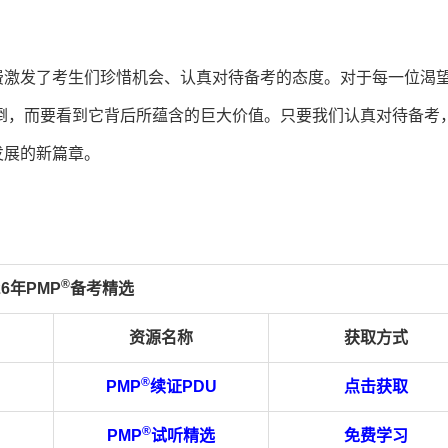
费激发了考生们珍惜机会、认真对待备考的态度。对于每一位渴
倒，而要看到它背后所蕴含的巨大价值。只要我们认真对待备考
发展的新篇章。
®
26年PMP
备考精选
资源名称
获取方式
®
PMP
续证PDU
点击获取
®
PMP
试听精选
免费学习