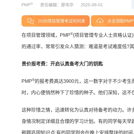
®
PMP
责任编辑：廖伟华
2025-08-01
2026项目管理考证时间表
点击领取PMP
®
在项目管理领域，PMP
(项目管理专业人士资格认证
的通过率，常常引发众人猜测：难道是考试难度低?
贵价报考费：开启认真备考大门的钥匙
®
PMP
的报考费高达3900元，这一数字对于不少考
时，内心便悄然种下了珍惜的种子。他们深知，这不
这种珍惜之情，迅速转化为认真对待备考的动力。许
身情况制定详细且合理的学习计划。有的同学每天早
刷题巩固知识点;有的同学则会在晚上安排整块的时