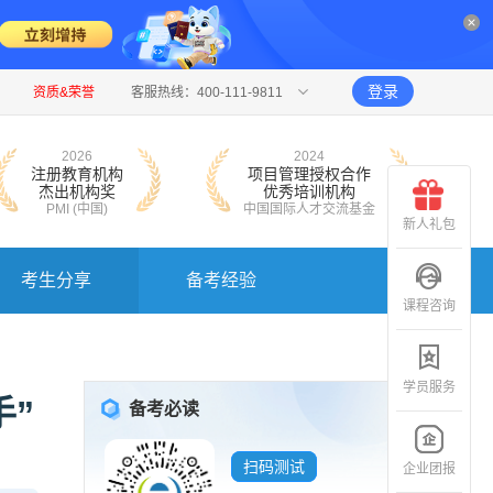
登录
资质&荣誉
客服热线：400-111-9811
2026
2024
注册教育机构
项目管理授权合作
杰出机构奖
优秀培训机构
PMI (中国)
中国国际人才交流基金
新人礼包
考生分享
备考经验
课程咨询
学员服务
手”
备考必读
扫码测试
企业团报