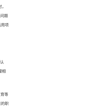
时，
的问题
运用项
认
理相
教育等
来的职