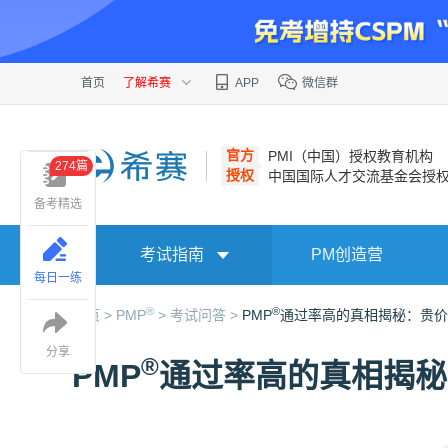
首页
了解希赛
APP
微信群
官方
PMI（中国）授权教育机构
274篇
授权
中国国际人才交流基金会授
备考精选
考试指南
PM创造营
每日一练
®
®
首页 >
PMP
>
考试问答 >
PMP
通过率高的真相揭秘：贵价
分享
®
PMP
通过率高的真相揭秘