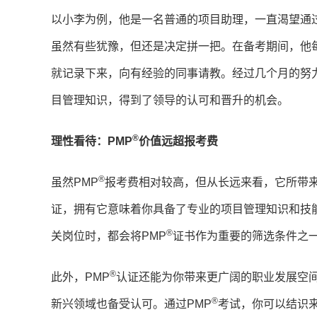
以小李为例，他是一名普通的项目助理，一直渴望通过
虽然有些犹豫，但还是决定拼一把。在备考期间，他
就记录下来，向有经验的同事请教。经过几个月的努力
目管理知识，得到了领导的认可和晋升的机会。
®
理性看待：PMP
价值远超报考费
®
虽然PMP
报考费相对较高，但从长远来看，它所带来
证，拥有它意味着你具备了专业的项目管理知识和技
®
关岗位时，都会将PMP
证书作为重要的筛选条件之
®
此外，PMP
认证还能为你带来更广阔的职业发展空间
®
新兴领域也备受认可。通过PMP
考试，你可以结识