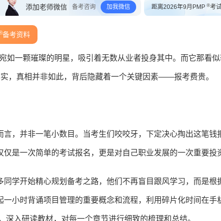
®
添加老师微信
备考咨询
加我微信
距离2026年9月PMP
考
®
备考资料
)宛如一颗璀璨的明星，吸引着无数从业者投身其中。而它那看似
其实，真相并非如此，背后隐藏着一个关键因素——报考费贵。
生而言，并非一笔小数目。当考生们咬咬牙，下定决心掏出这笔钱
仅仅是一次简单的考试报名，更是对自己职业发展的一次重要投
多同学开始精心规划备考之路，他们不再盲目跟风学习，而是根
起一小时背诵项目管理的重要概念和流程，利用碎片化时间在手
间，深入研读教材，对每一个章节进行细致的梳理和总结。