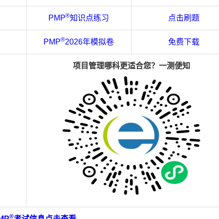
®
PMP
知识点练习
点击刷题
®
PMP
2026年模拟卷
免费下载
项目管理
哪科更
适合
您
？一测便知
®
MP
考试信息点击查看