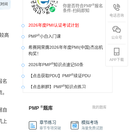
试时间
®
你是否符合PMP
报名
条件-扫码即知
电话咨询
2026年度PMI认证考试计划
较高
®
PMP
小白入门课
公众号
希赛网荣膺2026年年度PMI(中国)杰出机
构奖！
APP下载
®
2026年PMP
知识点速记50条
®
【点击获取PDU】PMP
续证PDU
报名
®
【点击刷题】PMP
知识点练习
资。
®
好消息！PMP
证书可以申请中级工程师职
称啦！
®
我的题库
PMP
题库
据自
®
PMP
中文网站开发票操作流程
机上
章节练习
模拟考场
®
®
PMP
希赛PMP
2026年模拟卷
章节专项突破
海量免费试题