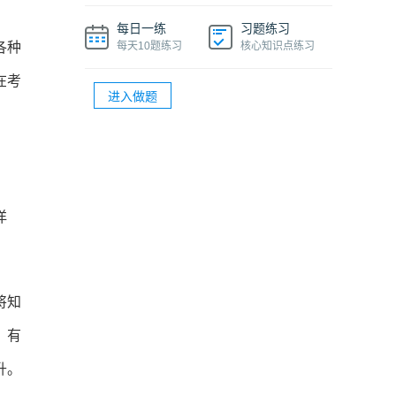
®
PMP
项目经理多少钱一个月
每日一练
习题练习
®
PMP
项目管理知识精华课程
各种
每天10题练习
核心知识点练习
®
PMP
证书过期了还能在官网上查到吗
在考
进入做题
®
®
PMP
续期多少钱？PMP
续期的详细流程
洋
将知
，有
升。