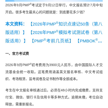
®
2026年9月PMP
考试定于9月12日举行，中文报名预计7月中旬
开启。很多考生最关心的问题就是：到底要花多少钱？
®
本文资料：
【2026年PMP
知识点速记50条（第八
®
版适用）】
【2026年PMP
模拟考试测试卷（第八
®
®
版适用）】
【PMP
考前几页纸】
【PMBOK
指
®
南第八版解读】
【PMP
第七版考纲】
一、官方考试费
®
2026年9月PMP
初考费用为3900元人民币，由中国国际人才交
流基金会统一收取。这笔费用涵盖英文报名审核、中文考试组
织、考场租赁、监考阅卷及证书制作等全部成本。
考生在中文报名审核通过后，必须在48小时内完成缴费，支持支
付宝、微信、银行卡及信用卡等多种方式。逾期未缴，考位自动
释放，需重新报名。