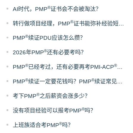
®
AI时代，PMP
证书会不会被淘汰？
®
转行做项目经理，PMP
证书能弥补经验短板吗？
®
PMP
续证PDU应该怎么攒？
®
2026年PMP
还有必要考吗？
®
®
PMP
已经考过，还有必要再考PMI-ACP
吗？
®
®
PMP
续证一定要花钱吗？PMP
续证常见误区梳理
®
考下PMP
之后薪资会涨多少？
®
没有项目经验可以报考PMP
吗？
®
上班族适合考PMP
吗？