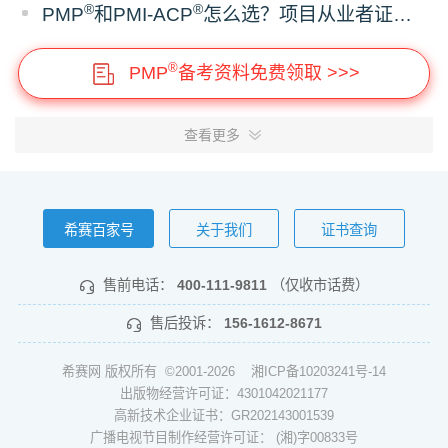
®
®
PMP
和PMI-ACP
怎么选？项目从业者证书报考建议
®
PMP
备考资料免费领取 >>>
查看更多
希赛百家号
关于我们
证书查询
售前电话：
400-111-9811
（仅收市话费）
售后投诉：
156-1612-8671
希赛网 版权所有 ©2001-2026
湘ICP备10203241号-14
出版物经营许可证：4301042021177
高新技术企业证书：GR202143001539
广播电视节目制作经营许可证： (湘)字00833号