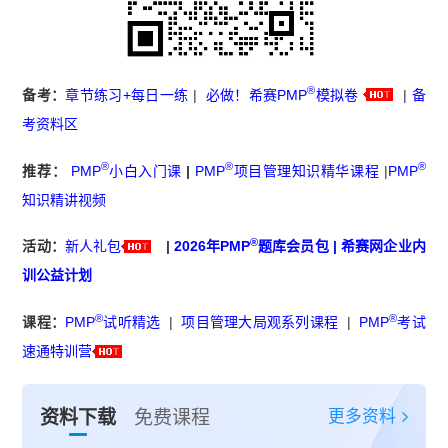
®
备考：
章节练习+每日一练
|
必做！希赛PMP
模拟卷
|
备
考资料区
®
®
®
推荐：
PMP
小白入门课
|
PMP
项目管理知识精华课程
|
PMP
知识精讲视频
®
活动：
新人礼包
|
2026年PMP
题库会员包
|
希赛网企业内
训公益计划
®
®
课程：
PMP
试听精选
|
项目管理大局观系列课程
|
PMP
考试
速通特训营
更多资料
资料下载
免费课程