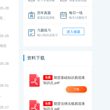
章节专项突破
海量免费试题
05-28
历年真题
每日一练
息，
真题实战演练
每天10题练习
习题练习
进入做题
核心知识点练习
05-28
细说
资料下载
05-28
期货基础知识易混淆
知识点.pdf
06-01
下载
。
期货法律法规易混淆
05-27
知识点.pdf