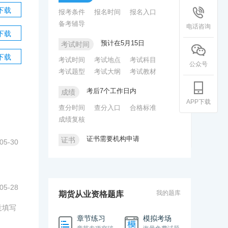
下载
报考条件
报名时间
报名入口
备考辅导
电话咨询
下载
预计在5月15日
考试时间
下载
考试时间
考试地点
考试科目
公众号
考试题型
考试大纲
考试教材
考后7个工作日内
成绩
APP下载
查分时间
查分入口
合格标准
成绩复核
证书需要机构申请
证书
05-30
合格证明
证书申领
05-28
我的题库
期货从业资格题库
意填写
章节练习
模拟考场