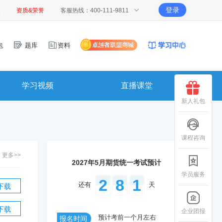
登录
报
资质&荣誉
客服热线：400-111-9811
包
题库
资料
学习视频
直播课堂
新人礼包
课程咨询
更多>>
2027年5月期货统一考试预计
学员服务
2
8
1
还有
天
下载
下载
企业团报
预计考前一个月左右
报名时间