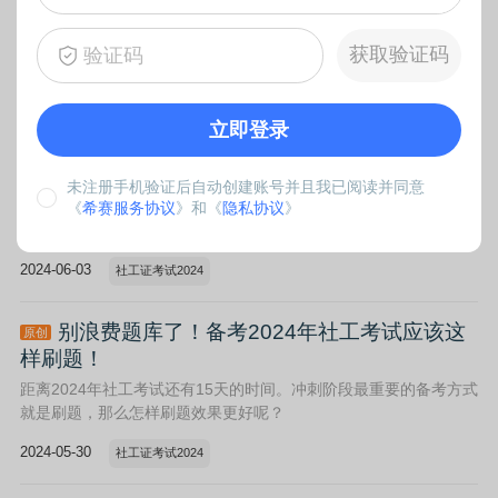
2024年社工考试将在6月15-16日进行，各地准考证打印入口将从6
月6日起陆续开通。请各位考生及时登录中国人事考试网进行下载
打印，考试时须携带有效身份证件及准考证才可进入考场。
获取验证码
2024-06-05
社工证考试2024
社会工作者准考证打印
立即登录
关于2024年社工考试，给考生的5点建议！
原创
2024年社工考试将在6月15-16日进行，距离正式考试只剩下12天
未注册手机验证后自动创建账号并且我已阅读并同意
的时间了，最后的冲刺阶段，小希给各位考生5点建议，希望对大
《
希赛服务协议
》和《
隐私协议
》
家的备考有所帮助。
2024-06-03
社工证考试2024
别浪费题库了！备考2024年社工考试应该这
原创
样刷题！
距离2024年社工考试还有15天的时间。冲刺阶段最重要的备考方式
就是刷题，那么怎样刷题效果更好呢？
2024-05-30
社工证考试2024