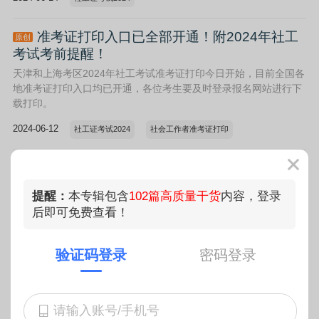
准考证打印入口已全部开通！附2024年社工
原创
考试考前提醒！
天津和上海考区2024年社工考试准考证打印今日开始，目前全国各
地准考证打印入口均已开通，各位考生要及时登录报名网站进行下
载打印。
2024-06-12
社工证考试2024
社会工作者准考证打印
省时又高效！2024年社工考试可以这样答
原创
题！
提醒：
本专辑包含
102篇高质量干货
内容，登录
临近考试，许多考生在进行模考时，会发现自己的答题时间有点不
后即可免费查看！
够。今天小希就来分享一些可以节省答题时间的作答技巧。
2024-06-07
社工证考试2024
验证码登录
密码登录
注意！2024年社工考试准考证明日开始打
原创
印！附打印步骤及注意事项