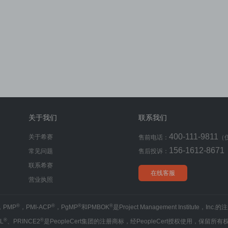
关于我们
联系我们
400-111-9811
关于希赛
售前电话：
（
156-1612-8671
常见问题
售后投诉：
联系希赛
在线客服
营业执照
®
®
®
®
，PMP
，PMI-ACP
，PgMP
和PMBOK
是Project Management Institute，Inc
®
®
IL
、PRINCE2
是PeopleCert集团的注册商标，经PeopleCert授权使用，保留所有