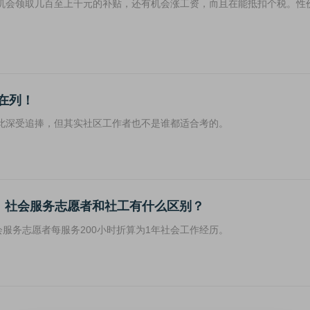
机会领取几百至上千元的补贴，还有机会涨工资，而且在能抵扣个税。性
在列！
此深受追捧，但其实社区工作者也不是谁都适合考的。
历！社会服务志愿者和社工有什么区别？
会服务志愿者每服务200小时折算为1年社会工作经历。