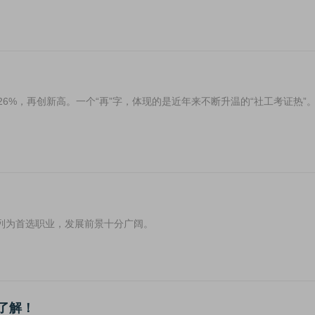
！
长了26%，再创新高。一个“再”字，体现的是近年来不断升温的“社工考证热”
列为首选职业，发展前景十分广阔。
了解！