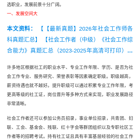
选职业，发展前景十分广阔。
一、发展空间大
本文资料：
【【最新真题】2026年社会工作师各
科真题汇总】
【社会工作者（中级）《社会工作综
合能力》真题汇总（2023-2025年高清可打印）】
【【真题资料包】2023-2025《社会工作综合能力
许多地区根据社工的职业水平、专业工作年限、学历、是否为社
（初级）》真题汇总（高清可打印）】
【2025年
会工作专业、服务研究、荣誉表彰等因素确定职级。职级越高，
中级社工《社会工作综合能力》真题及答案】
【20
薪资待遇也就不越好。提升职级可以通过积累专业工作年限，考
25年中级社工《专业实务》真题及答案】
【2025
更高等级的社工证，岗位晋升等多种方式来实现，职业发展路径
非常清晰。
年初级社工《社会工作综合能力》真题及答案】
【2025年中级社工《社会工作法规与政策》真题及
社会工作者还可以参加公务员招录，事业单位招录，共青团、妇
答案解析】
联、工会、基金会、残联、红十字会等群团组织以及专职社区工
作者等的招聘考试。持有社工证且具有丰富基层经验的社会工作