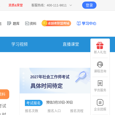
登录
报
资质&荣誉
客服热线：400-111-9811
包
题库
资料
学习视频
直播课堂
新人礼包
课程咨询
2027年社会工作师考试
具体时间待定
学员服务
资料
预估3月10日-30日
考试报名
考试
企业团报
报名次数
报名入口
报名流程
么时