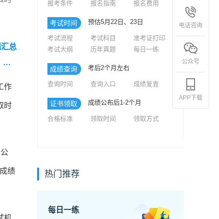
报考条件
报名指南
报名费用
预估5月22日、23日
考试时间
电话咨询
考试流程
考试科目
准考证打印
题汇总
考试大纲
历年真题
每日一练
公众号
）】
考后2个月左右
成绩查询
级社工
查询时间
查询入口
成绩复查
工作
APP下载
成绩公布后1-2个月
证书领取
取时
合格标准
领取时间
领取方式
内公
成绩
热门推荐
每日一练
试机