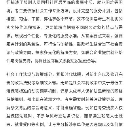
细描述了服刑人员回归社区后面临的家庭排斥、就业困难等困
境，考生要依据社会工作专业方法，设计完整的服务计划，包括
接案、预估、干预、评估等各个环节。这不仅需要考生有扎实的
实务操作流程知识，更要能精准把握不同服务对象的特点与需
求，展现出个性化、专业化的服务水准。从答案要点来看，强调
服务计划的系统性、可行性与创新性，鼓励考生结合当下社会资
源与政策导向，探索多元化的解决方案，如联合企业提供就业培
训与岗位支持，协调社区邻里关系促进家庭融合等。
社会工作法规与政策部分，紧扣时代脉搏，对新出台以及修订完
善的政策法规考察细致入微。无论是社会福利政策中关于最低生
活保障标准的动态调整机制，还是未成年人保护法里新增的网络
保护细则，都出现在试题之中。考生需要时刻关注政策更新，理
解条文背后的宗旨与意义，才能准确答题。例如在考查残疾人权
益保障法规时，不是单纯考查法条记忆，而是通过残障人士就
医、就业受阻等实例，让考生分析涉事单位是否违规以及如何依