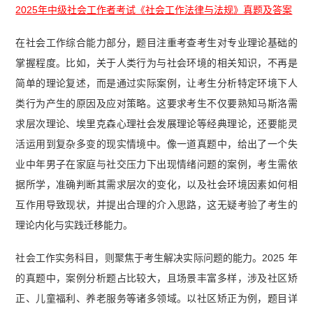
力》真题汇总（2023-2025年高清可打印）】
2025年中级社会工作者考试《社会工作法律与法规》真题及答案
【【真题资料包】2023-2025《社会工作综合能力
在社会工作综合能力部分，题目注重考查考生对专业理论基础的
（初级）》真题汇总（高清可打印）】
【社会工作
掌握程度。比如，关于人类行为与社会环境的相关知识，不再是
者（初级）《社会工作实务》真题汇总（2023-202
简单的理论复述，而是通过实际案例，让考生分析特定环境下人
5）】
【社会工作者（中级）《社会工作实务》真
类行为产生的原因及应对策略。这要求考生不仅要熟知马斯洛需
求层次理论、埃里克森心理社会发展理论等经典理论，还要能灵
题汇总（2023-2025）】
活运用到复杂多变的现实情境中。像一道真题中，给出了一个失
业中年男子在家庭与社交压力下出现情绪问题的案例，考生需依
据所学，准确判断其需求层次的变化，以及社会环境因素如何相
互作用导致现状，并提出合理的介入思路，这无疑考验了考生的
理论内化与实践迁移能力。
社会工作实务科目，则聚焦于考生解决实际问题的能力。2025 年
的真题中，案例分析题占比较大，且场景丰富多样，涉及社区矫
正、儿童福利、养老服务等诸多领域。以社区矫正为例，题目详