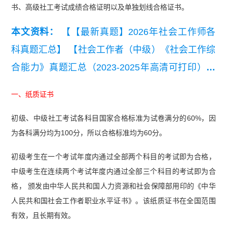
书、高级社工考试成绩合格证明以及单独划线合格证书。
本文资料：
【【最新真题】2026年社会工作师各
科真题汇总】
【社会工作者（中级）《社会工作综
合能力》真题汇总（2023-2025年高清可打印）】
【【真题资料包】2023-2025《社会工作综合能力
一、纸质证书
（初级）》真题汇总（高清可打印）】
【2025年
初级、中级社工考试各科目国家合格标准为试卷满分的60%，因
中级社工《社会工作综合能力》真题及答案】
【20
为各科满分均为100分，所以合格标准均为60分。
25年中级社工《专业实务》真题及答案】
【2025
年初级社工《社会工作综合能力》真题及答案】
初级考生在一个考试年度内通过全部两个科目的考试即为合格，
中级考生在连续两个考试年度内通过全部三个科目的考试即为合
【2025年中级社工《社会工作法规与政策》真题及
格， 颁发由中华人民共和国人力资源和社会保障部用印的《中华
答案解析】
人民共和国社会工作者职业水平证书》。该纸质证书在全国范围
有效，且长期有效。