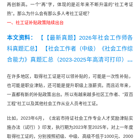
再创新高。一个“再”字，体现的是近年来不断升温的“社工考证
热”。那么为什么会有那么多人考社工证呢？
一、社工证补贴政策陆续出台
本文资料：
【【最新真题】2026年社会工作师各
科真题汇总】
【社会工作者（中级）《社会工作综
合能力》真题汇总（2023-2025年高清可打印）】
【【真题资料包】2023-2025《社会工作综合能力
在许多地区，取得社工证是可以领补贴的，可能是一次性补贴，
（初级）》真题汇总（高清可打印）】
【2025年
也可能是职业津贴，还可能是提升职级上涨薪资。而且近年来，
中级社工《社会工作综合能力》真题及答案】
【20
一直都有新的补贴政策出台。所以有越来越多社区工作者、“双百
25年中级社工《专业实务》真题及答案】
【2025
工程“社工以及其他社会工作从业人员考社工证。
年初级社工《社会工作综合能力》真题及答案】
比如，2023年6月，《龙岩市持证社会工作专业人才奖励津贴实
【2025年中级社工《社会工作法规与政策》真题及
施办法（试行）》印发，执行期为2023年至2025年，对上一年度
答案解析】
取得社工证的，分别按照初级、中级、高级不低于1000元、2000