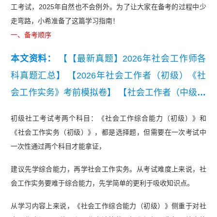
工考试，2025年自然也不会例外。为了让大家在备考的过程中少
走弯路，小希准备了这篇学习指南！
一、备考顺序
本文资料：
【【最新真题】2026年社会工作师各
科真题汇总】
【2026年社会工作者（初级）《社
会工作实务》考前模拟卷】
【社会工作者（中级）
《社会工作综合能力》真题汇总（2023-2025年高
初级社工考试考两个科目：《社会工作综合能力（初级）》和
清可打印）】
【【真题资料包】2023-2025《社会
《社会工作实务（初级）》，都是选择题，但需要在一次考试中
工作综合能力（初级）》真题汇总（高清可打
一次性通过两个科目才能拿证，
印）】
【2025年中级社工《社会工作综合能力》
建议先学综合能力，再学社会工作实务。从考试难度上来说，社
真题及答案】
【2025年中级社工《专业实务》真
会工作实务要难于综合能力，先学简单的更利于吸收知识点。
题及答案】
【2025年初级社工《社会工作综合能
从学习内容上来说，《社会工作综合能力（初级）》侧重于对社
力》真题及答案】
【2025年中级社工《社会工作