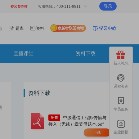
登录
报
资质&荣誉
客服热线：400-111-9811
包
题库
资料
直播课堂
资料下载
新人礼包
课程咨询
资料下载
程
学员服务
中级通信工程师传输与
接入（无线）章节母题本.pdf
企业团报
下载