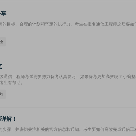
分享
确的目标、合理的计划和坚定的执行力。考生在报名通信工程师之后要如
验
点
初级通信工程师考试需要努力备考认真复习，如果备考更加高效呢？小编整
位考生有帮助。
力
骤详解！
的步骤，并密切关注相关的官方信息和通知。考生要如何高效完成通信工