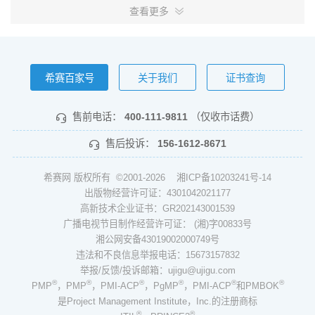
查看更多
希赛百家号
关于我们
证书查询
售前电话：
400-111-9811
（仅收市话费）
售后投诉：
156-1612-8671
希赛网 版权所有 ©2001-2026
湘ICP备10203241号-14
出版物经营许可证：4301042021177
高新技术企业证书：GR202143001539
广播电视节目制作经营许可证： (湘)字00833号
湘公网安备43019002000749号
违法和不良信息举报电话：15673157832
举报/反馈/投诉邮箱：ujigu@ujigu.com
®
®
®
®
®
®
PMP
，PMP
，PMI-ACP
，PgMP
，PMI-ACP
和PMBOK
是Project Management Institute，Inc.的注册商标
®
®