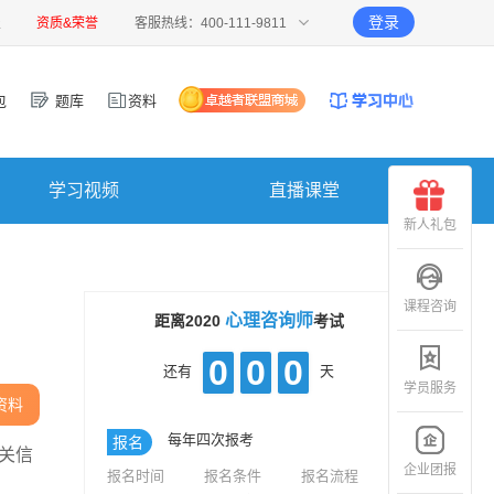
登录
报
资质&荣誉
客服热线：400-111-9811
包
题库
资料
学习视频
直播课堂
新人礼包
课程咨询
心理咨询师
距离2020
考试
0
0
0
还有
天
学员服务
资料
每年四次报考
报名
关信
企业团报
报名时间
报名条件
报名流程