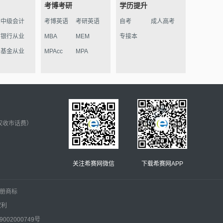
考博考研
学历提升
中级会计
考博英语
考研英语
自考
成人高考
银行从业
MBA
MEM
专接本
基金从业
MPAcc
MPA
仅收市话费）
关注希赛网微信
下载希赛网APP
.的注册商标
权利
002000749号