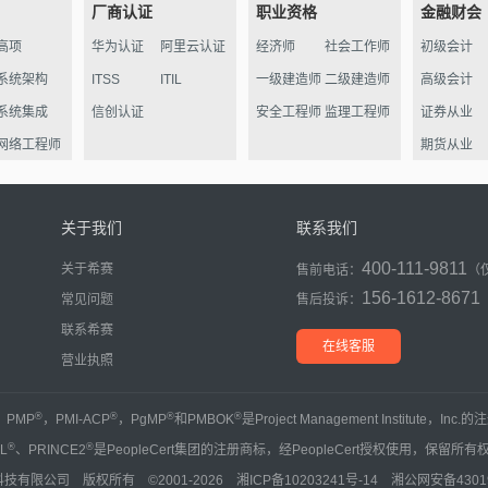
厂商认证
职业资格
金融财会
高项
华为认证
阿里云认证
经济师
社会工作师
初级会计
系统架构
ITSS
ITIL
一级建造师
二级建造师
高级会计
系统集成
信创认证
安全工程师
监理工程师
证券从业
网络工程师
期货从业
信管
软件评测
关于我们
联系我们
数据库
400-111-9811
关于希赛
售前电话：
（
程序员
156-1612-8671
常见问题
售后投诉：
信息处理员
联系希赛
初级通信
在线客服
营业执照
®
®
®
®
，PMP
，PMI-ACP
，PgMP
和PMBOK
是Project Management Institute，Inc
®
®
IL
、PRINCE2
是PeopleCert集团的注册商标，经PeopleCert授权使用，保留所有
技有限公司 版权所有 ©2001-2026
湘ICP备10203241号-14
湘公网安备43019