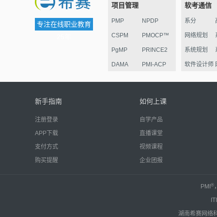
项目管理
软考通信
PMP
NPDP
系分
专注在线职业教育
CSPM
PMOCP™
网络规划
25年
PgMP
PRINCE2
系统规划
DAMA
PMI-ACP
软件设计师
ESG
华为项目管
监理
理认证
电子商务
新手指南
如何上课
信息安全
注册登录
自学产品
嵌入式
APP下载
直播课堂
网络管理员
支付方式
视频课程
系统运行
购买提醒
企业团报
中级通信
®
PMI
IT
湖南希赛网络科