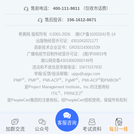
售前电话：
400-111-9811
（仅收市话费）
售后投诉：
156-1612-8671
希赛网 版权所有 ©2001-2026
湘ICP备10203241号-14
出版物经营许可证：4301042021177
高新技术企业证书：GR202143001539
广播电视节目制作经营许可证： (湘)字00833号
湘公网安备43019002000749号
违法和不良信息举报电话：15673157832
举报/反馈/投诉邮箱：ujigu@ujigu.com
®
®
®
®
®
®
PMP
，PMP
，PMI-ACP
，PgMP
，PMI-ACP
和PMBOK
是Project Management Institute，Inc.的注册商标
®
®
ITIL
、PRINCE2
是PeopleCert集团的注册商标，经PeopleCert授权使用，保留所有权利
客服咨询
加群交流
公众号
考试资料
每日一练