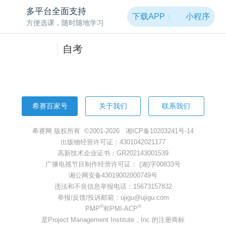
非常抱歉，页面被黑洞吸走啦~
多平台全面支持
下载APP
小程序
方便选课，随时随地学习
返回首页
自考
希赛百家号
关于我们
联系我们
希赛网 版权所有 ©2001-2026
湘ICP备10203241号-14
出版物经营许可证：4301042021177
高新技术企业证书：GR202143001539
广播电视节目制作经营许可证： (湘)字00833号
湘公网安备43019002000749号
违法和不良信息举报电话：15673157832
举报/反馈/投诉邮箱：ujigu@ujigu.com
®
®
PMP
和PMI-ACP
是Project Management Institute，Inc.的注册商标