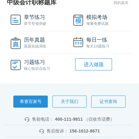
中级会计职称题库
我的题库
章节练习
模拟考场
章节专项突破
海量免费试题
历年真题
每日一练
真题实战演练
每天10题练习
习题练习
进入做题
核心知识点练习
希赛百家号
关于我们
证书查询
售前电话：
400-111-9811
（仅收市话费）
售后投诉：
156-1612-8671