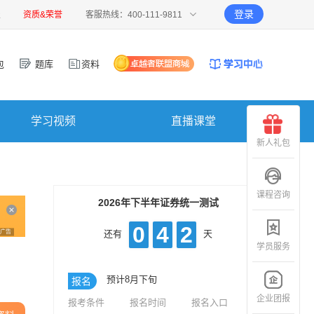
登录
报
资质&荣誉
客服热线：400-111-9811
包
题库
资料
学习视频
直播课堂
新人礼包
课程咨询
2026年下半年证券统一测试
0
4
2
广告
还有
天
学员服务
预计8月下旬
报名
企业团报
报考条件
报名时间
报名入口