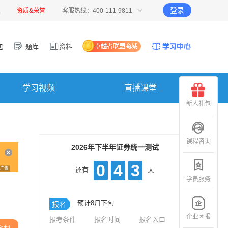
登录
报
资质&荣誉
客服热线：400-111-9811
包
题库
资料
学习视频
直播课堂
新人礼包
课程咨询
2026年下半年证券统一测试
0
4
3
广告
还有
天
学员服务
预计8月下旬
报名
企业团报
报考条件
报名时间
报名入口