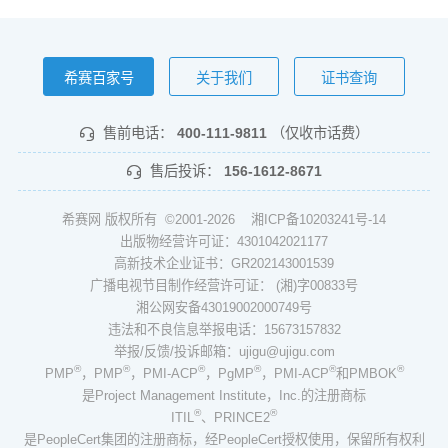
希赛百家号
关于我们
证书查询
售前电话：
400-111-9811
（仅收市话费）
售后投诉：
156-1612-8671
希赛网 版权所有 ©2001-2026
湘ICP备10203241号-14
出版物经营许可证：4301042021177
高新技术企业证书：GR202143001539
广播电视节目制作经营许可证： (湘)字00833号
湘公网安备43019002000749号
违法和不良信息举报电话：15673157832
举报/反馈/投诉邮箱：ujigu@ujigu.com
®
®
®
®
®
®
PMP
，PMP
，PMI-ACP
，PgMP
，PMI-ACP
和PMBOK
是Project Management Institute，Inc.的注册商标
®
®
ITIL
、PRINCE2
是PeopleCert集团的注册商标，经PeopleCert授权使用，保留所有权利