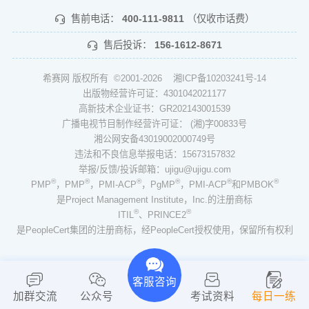
售前电话：
400-111-9811
（仅收市话费）
售后投诉：
156-1612-8671
希赛网 版权所有 ©2001-2026
湘ICP备10203241号-14
出版物经营许可证：4301042021177
高新技术企业证书：GR202143001539
广播电视节目制作经营许可证： (湘)字00833号
湘公网安备43019002000749号
违法和不良信息举报电话：15673157832
举报/反馈/投诉邮箱：ujigu@ujigu.com
®
®
®
®
®
®
PMP
，PMP
，PMI-ACP
，PgMP
，PMI-ACP
和PMBOK
是Project Management Institute，Inc.的注册商标
®
®
ITIL
、PRINCE2
是PeopleCert集团的注册商标，经PeopleCert授权使用，保留所有权利
客服咨询
加群交流
公众号
考试资料
每日一练