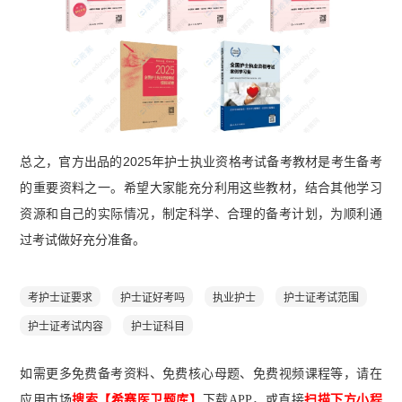
《循环系统》】
【执业护士通关母题及解析200
道】
【执业护士通关母题200道】
【护士延续注册
申请表下载】
总之，官方出品的2025年护士执业资格考试备考教材是考生备考
的重要资料之一。希望大家能充分利用这些教材，结合其他学习
资源和自己的实际情况，制定科学、合理的备考计划，为顺利通
过考试做好充分准备。
考护士证要求
护士证好考吗
执业护士
护士证考试范围
护士证考试内容
护士证科目
如需更多免费备考资料、免费核心母题、免费视频课程等，请在
应用市场
搜索【希赛医卫题库】
下载A
PP
，或直接
扫描下方小程