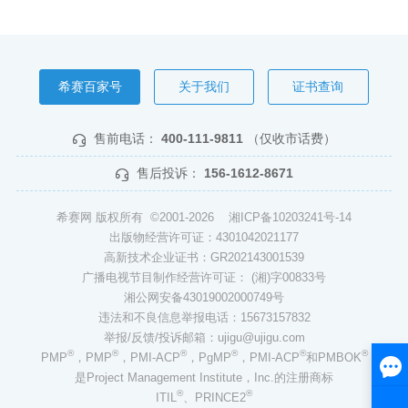
希赛百家号
关于我们
证书查询
售前电话：
400-111-9811
（仅收市话费）
售后投诉：
156-1612-8671
希赛网 版权所有 ©2001-2026
湘ICP备10203241号-14
出版物经营许可证：4301042021177
高新技术企业证书：GR202143001539
广播电视节目制作经营许可证： (湘)字00833号
湘公网安备43019002000749号
违法和不良信息举报电话：15673157832
举报/反馈/投诉邮箱：ujigu@ujigu.com
®
®
®
®
®
®
PMP
，PMP
，PMI-ACP
，PgMP
，PMI-ACP
和PMBOK
是Project Management Institute，Inc.的注册商标
®
®
ITIL
、PRINCE2