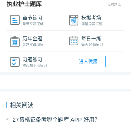
执业护士题库
我的题库
章节练习
模拟考场
章节专项突破
海量免费试题
历年金题
每日一练
金题实战演练
每天10题练习
习题练习
进入做题
核心知识点练习
相关阅读
27资格证备考哪个题库 APP 好用？