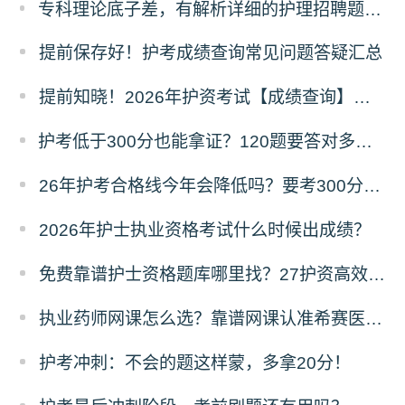
专科理论底子差，有解析详细的护理招聘题库推荐吗？
提前保存好！护考成绩查询常见问题答疑汇总
提前知晓！2026年护资考试【成绩查询】须知！
护考低于300分也能拿证？120题要答对多少才能过？
26年护考合格线今年会降低吗？要考300分难不难？
2026年护士执业资格考试什么时候出成绩？
免费靠谱护士资格题库哪里找？27护资高效备考指南
执业药师网课怎么选？靠谱网课认准希赛医卫题库！
护考冲刺：不会的题这样蒙，多拿20分！