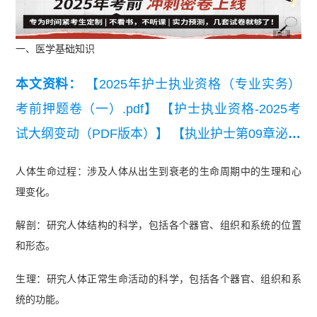
广告
一、医学基础知识
本文资料：
【2025年护士执业资格（专业实务）
考前押题卷（一）.pdf】
【护士执业资格-2025考
试大纲变动（PDF版本）】
【执业护士第09章泌尿
生殖系统疾病病人的护理】
【执业护士第12章肌肉
人体生命过程：涉及人体从出生到衰老的生命周期中的生理和心
骨骼系统和结缔组织疾病病人的护理】
【执业护士
理变化。
第14章血液、造血器官及免疫疾病病人的护理】
解剖：研究人体结构的科学，包括各个器官、组织和系统的位置
【执业护士考前十页纸《基础护理》】
【执业护士
和形态。
考前十页纸《循环系统》】
【执业护士通关母题及
生理：研究人体正常生命活动的科学，包括各个器官、组织和系
解析200道】
【执业护士通关母题200道】
【护士
统的功能。
延续注册申请表下载】