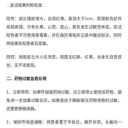
- 皮试结果判断标准：
阳性：皮丘隆起增大，出现红晕，直径大于1cm，周围有伪足伴
局部痒感，可有头晕、心慌、恶心，甚至发生过敏性休克。皮试
阳性者不可使用青霉素，并在病历等相关记录中醒目标注，同时
将结果告知患者及家属。
阴性：局部皮丘大小无改变，周围无红肿、红晕，全身无自觉症
状，无不适表现。
二、药物过敏急救处理
1、立即停药：如果怀疑是药物过敏，应立即停止使用该药物，避
免进一步加重过敏反应。如果是由于静脉输注药物导致的过敏，
还要更换输液器。
2、保持呼吸道通畅：将患者置于平卧位，解开衣领，头偏向一