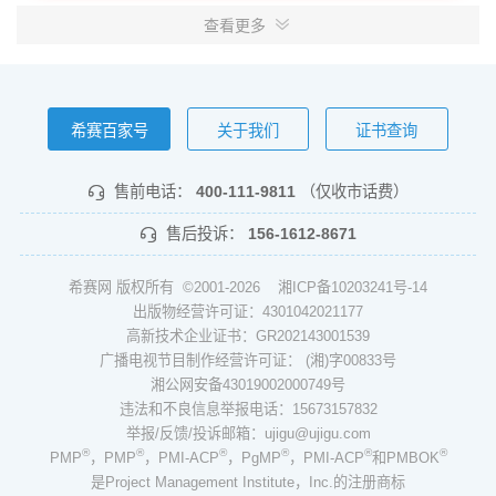
查看更多
希赛百家号
关于我们
证书查询
售前电话：
400-111-9811
（仅收市话费）
售后投诉：
156-1612-8671
希赛网 版权所有 ©2001-2026
湘ICP备10203241号-14
出版物经营许可证：4301042021177
高新技术企业证书：GR202143001539
广播电视节目制作经营许可证： (湘)字00833号
湘公网安备43019002000749号
违法和不良信息举报电话：15673157832
举报/反馈/投诉邮箱：ujigu@ujigu.com
®
®
®
®
®
®
PMP
，PMP
，PMI-ACP
，PgMP
，PMI-ACP
和PMBOK
是Project Management Institute，Inc.的注册商标