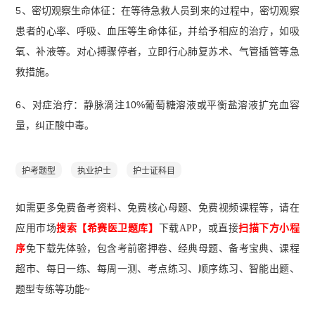
5、密切观察生命体征：在等待急救人员到来的过程中，密切观察
患者的心率、呼吸、血压等生命体征，并给予相应的治疗，如吸
氧、补液等。对心搏骤停者，立即行心肺复苏术、气管插管等急
救措施。
6、对症治疗：静脉滴注10%葡萄糖溶液或平衡盐溶液扩充血容
量，纠正酸中毒。
护考题型
执业护士
护士证科目
如需更多免费备考资料、免费核心母题、免费视频课程等，请在
应用市场
搜索【希赛医卫题库】
下载A
PP
，或直接
扫描下方小程
序
免下载先体验，包含考前密押卷、经典母题、备考宝典、课程
超市、每日一练、每周一测、考点练习、顺序练习、智能出题、
题型专练等功能~