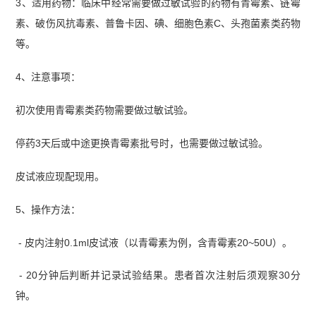
3、适用药物：临床中经常需要做过敏试验的药物有青霉素、链霉
素、破伤风抗毒素、普鲁卡因、碘、细胞色素C、头孢菌素类药物
等。
4、注意事项：
初次使用青霉素类药物需要做过敏试验。
停药3天后或中途更换青霉素批号时，也需要做过敏试验。
皮试液应现配现用。
5、操作方法：
- 皮内注射0.1ml皮试液（以青霉素为例，含青霉素20~50U）。
- 20分钟后判断并记录试验结果。患者首次注射后须观察30分
钟。