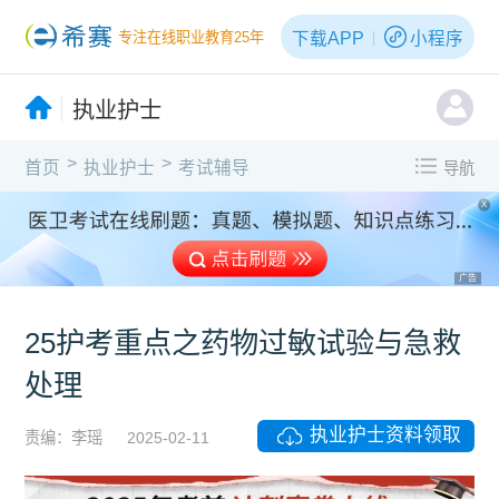
下载APP
小程序
专注在线职业教育25年
执业护士
>
>
首页
执业护士
考试辅导
导航
X
广告
25护考重点之药物过敏试验与急救
处理
执业护士资料领取
责编：李瑶
2025-02-11