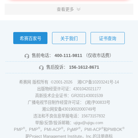
查看更多
希赛百家号
关于我们
证书查询
售前电话：
400-111-9811
（仅收市话费）
售后投诉：
156-1612-8671
希赛网 版权所有 ©2001-2026
湘ICP备10203241号-14
出版物经营许可证：4301042021177
高新技术企业证书：GR202143001539
广播电视节目制作经营许可证： (湘)字00833号
湘公网安备43019002000749号
违法和不良信息举报电话：15673157832
举报/反馈/投诉邮箱：ujigu@ujigu.com
®
®
®
®
®
®
PMP
，PMP
，PMI-ACP
，PgMP
，PMI-ACP
和PMBOK
是Project Management Institute，Inc.的注册商标