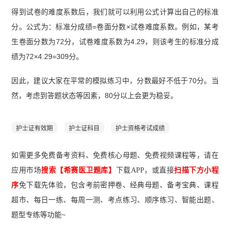
得到试卷的难度系数后，我们就可以利用公式计算出自己的标准
分。公式为：标准分成绩=卷面分数×试卷难度系数。例如，某考
生卷面分数为72分，试卷难度系数为4.29，则该考生的标准分成
绩为72×4.29=309分。
因此，建议大家在平常的模拟练习中，分数最好不低于70分。当
然，考虑到答题状态等因素，80分以上会更为稳妥。
护士证有效期
护士证科目
护士资格考试成绩
如需更多免费备考资料、免费核心母题、免费视频课程等，请在
应用市场
搜索【希赛医卫题库】
下载A
PP
，或直接
扫描下方小程
序
免下载先体验，包含考前密押卷、经典母题、备考宝典、课程
超市、每日一练、每周一测、考点练习、顺序练习、智能出题、
题型专练等功能~