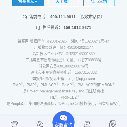
希赛百家号
关于我们
证书查询
售前电话：
400-111-9811
（仅收市话费）
售后投诉：
156-1612-8671
希赛网 版权所有 ©2001-2026
湘ICP备10203241号-14
出版物经营许可证：4301042021177
高新技术企业证书：GR202143001539
广播电视节目制作经营许可证： (湘)字00833号
湘公网安备43019002000749号
违法和不良信息举报电话：15673157832
举报/反馈/投诉邮箱：ujigu@ujigu.com
®
®
®
®
®
®
PMP
，PMP
，PMI-ACP
，PgMP
，PMI-ACP
和PMBOK
是Project Management Institute，Inc.的注册商标
®
®
ITIL
、PRINCE2
是PeopleCert集团的注册商标，经PeopleCert授权使用，保留所有权利
客服咨询