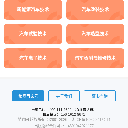
术、汽车性能检测等。 2.实习实训 在校内进行钳工、汽车各
新能源汽车技术
汽车改装技术
总成拆装、汽车性能检测等实训。在汽车整车及零部件制造
企业进行实习。
就业方向
汽车试验技术
汽车造型技术
主要面向汽车整车及零部件制造企业，在生产、技术、管理
等岗位群，从事汽车零部件、总成加工制造，汽车的装配、
调整，汽车质量检验、检测，生产设备维修，生产计划与生
汽车电子技术
汽车检测与维修技术
产调度等工作。
职业能力
1.具备对新知识、新技能的学习能力和创新创业能力； 2.具
备较强的安全意识、环保意识和质量意识； 3.具备良好的人
希赛百家号
关于我们
证书查询
际交流、语言表达、团队合作、计划组织能力； 4.具备识读
图纸及工艺文件，安全规范地操作专业设备，从事汽车零部
售前电话：
400-111-9811
（仅收市话费）
件制造与装调的能力； 5.具备基本的计算机操作能力和外语
售后投诉：
156-1612-8671
应用能力； 6.具备对汽车零部件及整车生产现场实施质量监
希赛网 版权所有 ©2001-2026
湘ICP备10203241号-14
出版物经营许可证：4301042021177
控与管理的能力； 7.掌握整车及零部件生产、装配、检测及