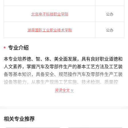
北京电子科技职业学院
公办
湖南国防工业职业技术学院
公办
专业介绍
本专业培养德、智、体、美全面发展，具有良好职业道德和
人文素养，掌握汽车及零部件生产的基本工艺方法及工艺装
备等基本知识，具备安全、规范操作汽车及零部件生产工装
设备等能力，从事生产现场工艺实施、技术检测、质量控
制、生产管理等工作的高素质技术技能人才。
阅读全文
核心课程
1.核心课程 机械制造及自动化、汽车电控技术、汽车发动机
装配与调试、汽车底盘装配与调试、汽车电器与电子控制系
相关专业推荐
统装配与调试、汽车装配生产现场管理、汽车装配与调整技