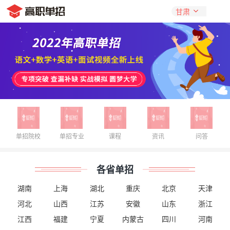
单招院校
单招专业
课程
资讯
问答
各省单招
湖南
上海
湖北
重庆
北京
天津
河北
山西
江苏
安徽
山东
浙江
江西
福建
宁夏
内蒙古
四川
河南