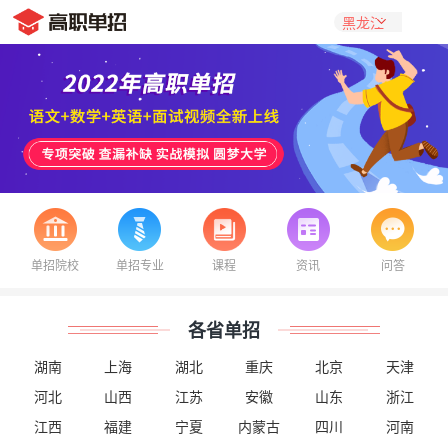
单招院校
单招专业
课程
资讯
问答
各省单招
湖南
上海
湖北
重庆
北京
天津
河北
山西
江苏
安徽
山东
浙江
江西
福建
宁夏
内蒙古
四川
河南