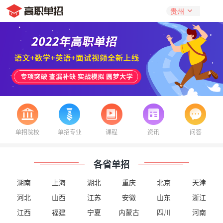
单招院校
单招专业
课程
资讯
问答
各省单招
湖南
上海
湖北
重庆
北京
天津
河北
山西
江苏
安徽
山东
浙江
江西
福建
宁夏
内蒙古
四川
河南