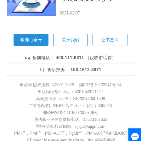
2021-02-07
希赛百家号
关于我们
证书查询
售前电话：
400-111-9811
（仅收市话费）
售后投诉：
156-1612-8671
希赛网 版权所有 ©2001-2026
湘ICP备10203241号-14
出版物经营许可证：4301042021177
高新技术企业证书：GR202143001539
广播电视节目制作经营许可证： (湘)字00833号
湘公网安备43019002000749号
违法和不良信息举报电话：15673157832
举报/反馈/投诉邮箱：ujigu@ujigu.com
®
®
®
®
®
®
PMP
，PMP
，PMI-ACP
，PgMP
，PMI-ACP
和PMBOK
是Project Management Institute，Inc.的注册商标