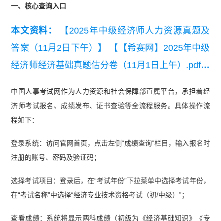
一、核心查询入口
本文资料：
【2025年中级经济师人力资源真题及
答案（11月2日下午）】
【【希赛网】2025年中级
经济师经济基础真题估分卷（11月1日上午）.pdf】
【2024年中级经济师金融专业真题估分卷（11.1
中国人事考试网作为人力资源和社会保障部直属平台，承担着经
7）上午【完整版】.pdf】
【2024年中级经济师工
济师考试报名、成绩发布、证书查验等全流程服务。具体操作流
商管理真题估分卷（11.17）上午【完整版】.pdf】
程如下：
【【希赛网】2024年中级经济师基础知识真题估分
登录系统：访问官网首页，点击左侧“成绩查询”栏目，输入报名时
卷（11.17）下午.pdf】
注册的账号、密码及验证码；
选择考试项目：登录后，在“考试年份”下拉菜单中选择考试年份，
在“考试名称”中选择“经济专业技术资格考试（初/中级）”；
查看成绩：系统将显示两科成绩（初级为《经济基础知识》《专