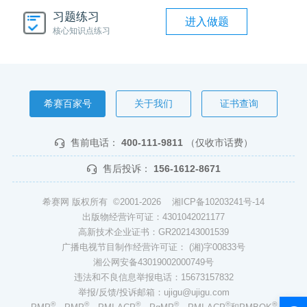
习题练习
进入做题
核心知识点练习
希赛百家号
关于我们
证书查询
售前电话：
400-111-9811
（仅收市话费）
售后投诉：
156-1612-8671
希赛网 版权所有 ©2001-2026
湘ICP备10203241号-14
出版物经营许可证：4301042021177
高新技术企业证书：GR202143001539
广播电视节目制作经营许可证： (湘)字00833号
湘公网安备43019002000749号
违法和不良信息举报电话：15673157832
举报/反馈/投诉邮箱：ujigu@ujigu.com
®
®
®
®
®
®