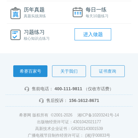
历年真题
每日一练
真题实战演练
每天10题练习
习题练习
进入做题
核心知识点练习
希赛百家号
关于我们
证书查询
售前电话：
400-111-9811
（仅收市话费）
售后投诉：
156-1612-8671
希赛网 版权所有 ©2001-2026
湘ICP备10203241号-14
出版物经营许可证：4301042021177
高新技术企业证书：GR202143001539
广播电视节目制作经营许可证： (湘)字00833号