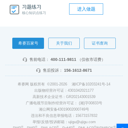
习题练习
进入做题
核心知识点练习
希赛百家号
关于我们
证书查询
售前电话：
400-111-9811
（仅收市话费）
售后投诉：
156-1612-8671
希赛网 版权所有 ©2001-2026
湘ICP备10203241号-14
出版物经营许可证：4301042021177
高新技术企业证书：GR202143001539
广播电视节目制作经营许可证： (湘)字00833号
湘公网安备43019002000749号
违法和不良信息举报电话：15673157832
举报/反馈/投诉邮箱：ujigu@ujigu.com
®
®
®
®
®
®