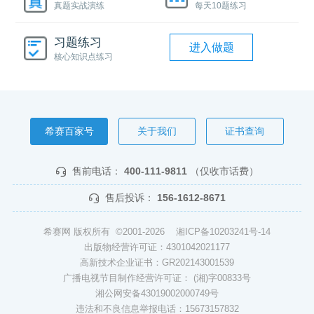
真题实战演练
每天10题练习
习题练习
进入做题
核心知识点练习
希赛百家号
关于我们
证书查询
售前电话：
400-111-9811
（仅收市话费）
售后投诉：
156-1612-8671
希赛网 版权所有 ©2001-2026
湘ICP备10203241号-14
出版物经营许可证：4301042021177
高新技术企业证书：GR202143001539
广播电视节目制作经营许可证： (湘)字00833号
湘公网安备43019002000749号
违法和不良信息举报电话：15673157832