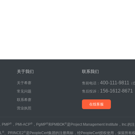
关于我们
联系我们
400-111-9811
关于希赛
售前电话：
（
156-1612-8671
常见问题
售后投诉：
联系希赛
在线客服
营业执照
®
®
®
®
，PMP
，PMI-ACP
，PgMP
和PMBOK
是Project Management Institute，Inc
®
®
IL
、PRINCE2
是PeopleCert集团的注册商标，经PeopleCert授权使用，保留所有