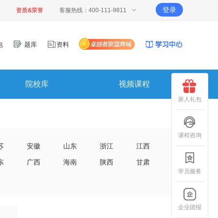
登录
报
资质&荣誉
客服热线：400-111-9811
包
题库
资料
院校库
视频课程
新人礼包
课程咨询
苏
安徽
山东
浙江
江西
东
广西
海南
陕西
甘肃
学员服务
企业团报