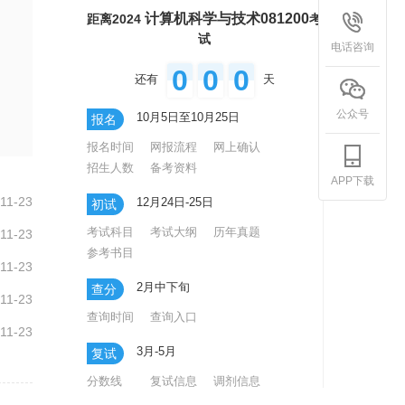
计算机科学与技术081200
距离2024
考
试
电话咨询
0
0
0
还有
天
公众号
10月5日至10月25日
报名
报名时间
网报流程
网上确认
招生人数
备考资料
APP下载
11-23
12月24日-25日
初试
考试科目
考试大纲
历年真题
11-23
参考书目
11-23
2月中下旬
查分
11-23
查询时间
查询入口
11-23
3月-5月
复试
分数线
复试信息
调剂信息
录取专题