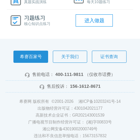
真题实战演练
每天10题练习
习题练习
进入做题
核心知识点练习
希赛百家号
关于我们
证书查询
售前电话：
400-111-9811
（仅收市话费）
售后投诉：
156-1612-8671
希赛网 版权所有 ©2001-2026
湘ICP备10203241号-14
出版物经营许可证：4301042021177
高新技术企业证书：GR202143001539
广播电视节目制作经营许可证： (湘)字00833号
湘公网安备43019002000749号
违法和不良信息举报电话：15673157832