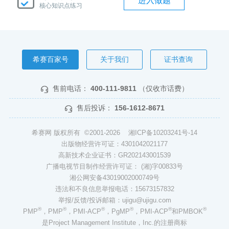
进入做题
核心知识点练习
希赛百家号
关于我们
证书查询
售前电话：
400-111-9811
（仅收市话费）
售后投诉：
156-1612-8671
希赛网 版权所有 ©2001-2026
湘ICP备10203241号-14
出版物经营许可证：4301042021177
高新技术企业证书：GR202143001539
广播电视节目制作经营许可证： (湘)字00833号
湘公网安备43019002000749号
违法和不良信息举报电话：15673157832
举报/反馈/投诉邮箱：ujigu@ujigu.com
®
®
®
®
®
®
PMP
，PMP
，PMI-ACP
，PgMP
，PMI-ACP
和PMBOK
是Project Management Institute，Inc.的注册商标