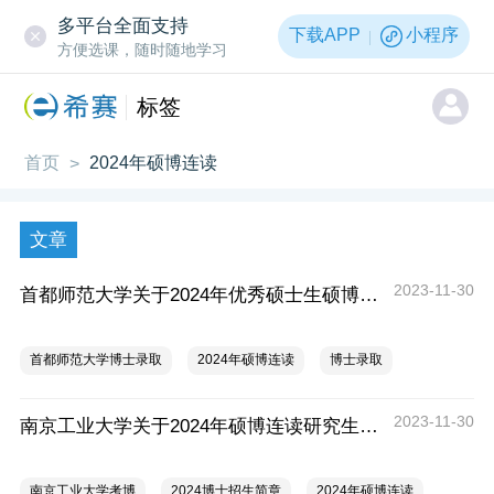
多平台全面支持
下载APP
小程序
方便选课，随时随地学习
标签
首页
2024年硕博连读
>
文章
2023-11-30
首都师范大学关于2024年优秀硕士生硕博连读评审结果的公示
首都师范大学博士录取
2024年硕博连读
博士录取
2023-11-30
南京工业大学关于2024年硕博连读研究生选拔工作的通知
南京工业大学考博
2024博士招生简章
2024年硕博连读