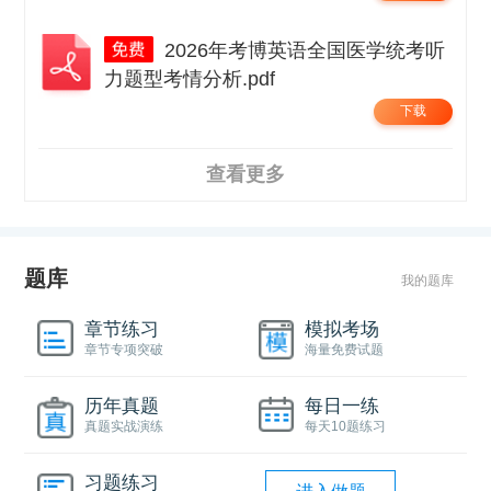
2026年考博英语全国医学统考听
力题型考情分析.pdf
下载
查看更多
题库
我的题库
章节练习
模拟考场
章节专项突破
海量免费试题
历年真题
每日一练
真题实战演练
每天10题练习
习题练习