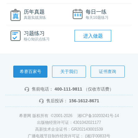
历年真题
每日一练
真题实战演练
每天10题练习
习题练习
进入做题
核心知识点练习
希赛百家号
关于我们
证书查询
售前电话：
400-111-9811
（仅收市话费）
售后投诉：
156-1612-8671
希赛网 版权所有 ©2001-2026
湘ICP备10203241号-14
出版物经营许可证：4301042021177
高新技术企业证书：GR202143001539
广播电视节目制作经营许可证： (湘)字00833号