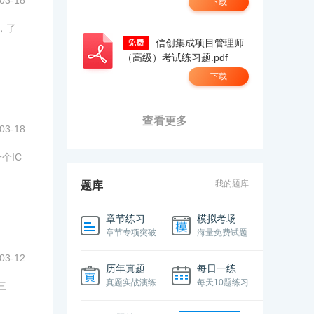
03-18
下载
，了
信创集成项目管理师
（高级）考试练习题.pdf
下载
查看更多
03-18
个IC
我的题库
题库
章节练习
模拟考场
章节专项突破
海量免费试题
03-12
历年真题
每日一练
真题实战演练
每天10题练习
三