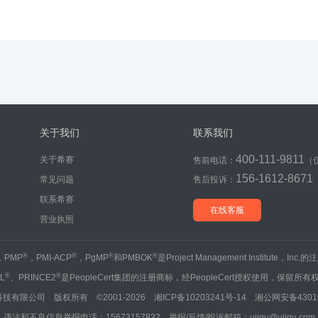
关于我们
联系我们
400-111-9811
关于希赛
售前电话：
（
156-1612-8671
常见问题
售后投诉：
联系希赛
在线客服
营业执照
®
®
®
®
，PMP
，PMI-ACP
，PgMP
和PMBOK
是Project Management Institute，Inc
®
®
IL
、PRINCE2
是PeopleCert集团的注册商标，经PeopleCert授权使用，保留所有
技有限公司 版权所有 ©2001-2026
湘ICP备10203241号-14
湘公网安备43019
违法和不良信息举报电话：15673157832 举报/反馈/投诉邮箱：ujigu@ujigu.com