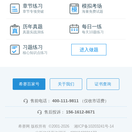
章节练习
模拟考场
章节专项突破
海量免费试题
历年真题
每日一练
真题实战演练
每天10题练习
习题练习
进入做题
核心知识点练习
希赛百家号
关于我们
证书查询
售前电话：
400-111-9811
（仅收市话费）
售后投诉：
156-1612-8671
希赛网 版权所有 ©2001-2026
湘ICP备10203241号-14