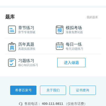
题库
我的题库
章节练习
模拟考场
章节专项突破
海量免费试题
历年真题
每日一练
真题实战演练
每天10题练习
习题练习
进入做题
核心知识点练习
希赛百家号
关于我们
证书查询
售前电话：
400-111-9811
（仅收市话费）