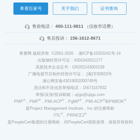
希赛百家号
关于我们
证书查询
售前电话：
400-111-9811
（仅收市话费）
售后投诉：
156-1612-8671
希赛网 版权所有 ©2001-2026
湘ICP备10203241号-14
出版物经营许可证：4301042021177
高新技术企业证书：GR202143001539
广播电视节目制作经营许可证： (湘)字00833号
湘公网安备43019002000749号
违法和不良信息举报电话：15673157832
举报/反馈/投诉邮箱：ujigu@ujigu.com
®
®
®
®
®
®
PMP
，PMP
，PMI-ACP
，PgMP
，PMI-ACP
和PMBOK
是Project Management Institute，Inc.的注册商标
®
®
ITIL
、PRINCE2
是PeopleCert集团的注册商标，经PeopleCert授权使用，保留所有权利