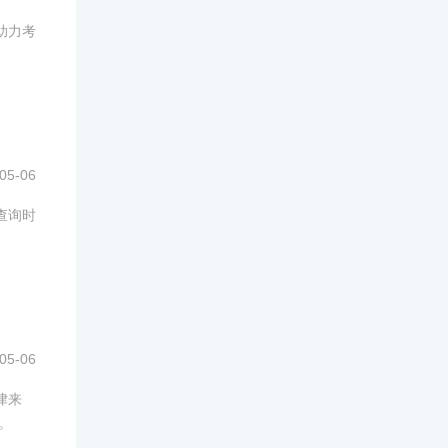
助力考
05-06
查询时
05-06
律来
。