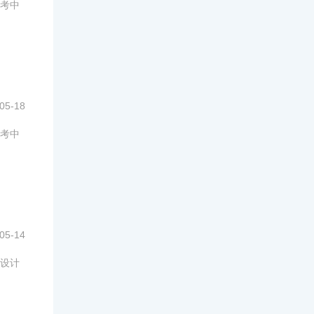
考中
05-18
考中
05-14
设计