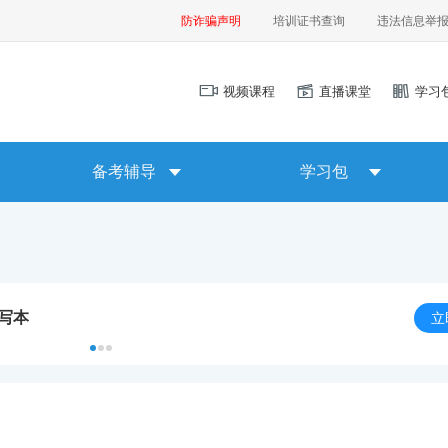
防诈骗声明
培训证书查询
违法信息举
视频课程
直播课堂
学习
备考辅导
学习包
默写本
立