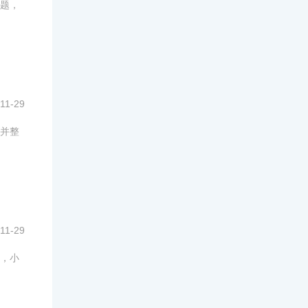
题，
11-29
并整
11-29
，小