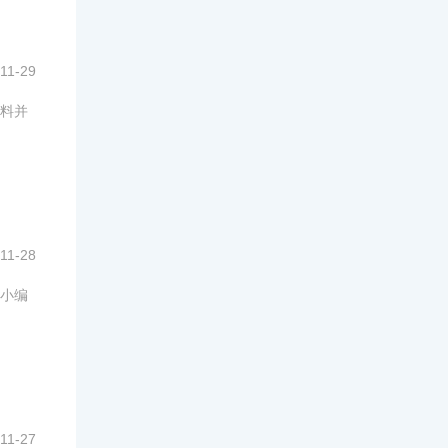
11-29
料并
11-28
小编
11-27