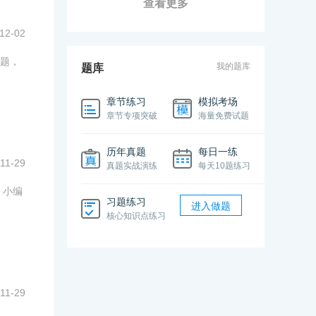
查看更多
12-02
题，
我的题库
题库
章节练习
模拟考场
章节专项突破
海量免费试题
历年真题
每日一练
11-29
真题实战演练
每天10题练习
，小编
习题练习
进入做题
核心知识点练习
11-29