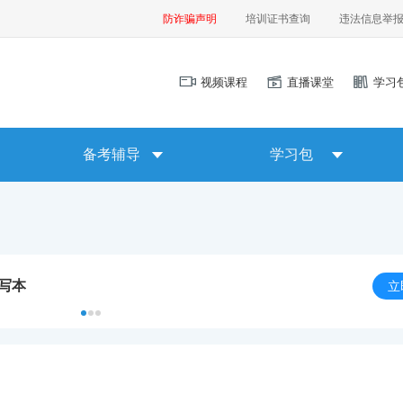
防诈骗声明
培训证书查询
违法信息举
视频课程
直播课堂
学习
备考辅导
学习包
默写本
立