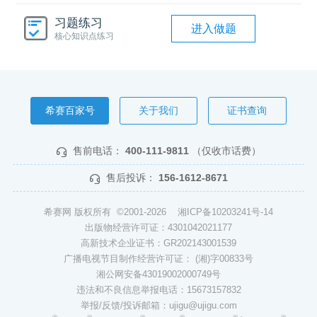
习题练习
进入做题
核心知识点练习
希赛百家号
关于我们
证书查询
售前电话：
400-111-9811
（仅收市话费）
售后投诉：
156-1612-8671
希赛网 版权所有 ©2001-2026
湘ICP备10203241号-14
出版物经营许可证：4301042021177
高新技术企业证书：GR202143001539
广播电视节目制作经营许可证： (湘)字00833号
湘公网安备43019002000749号
违法和不良信息举报电话：15673157832
举报/反馈/投诉邮箱：ujigu@ujigu.com